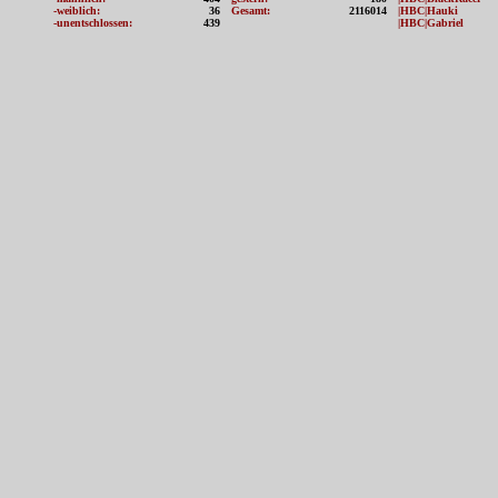
-weiblich:
36
Gesamt:
2116014
|HBC|Hauki
-unentschlossen:
439
|HBC|Gabriel