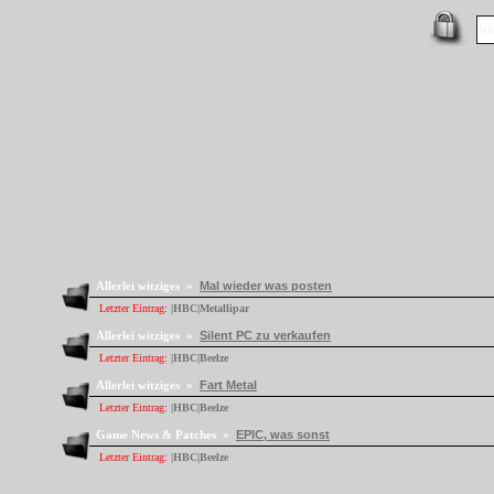
Allerlei witziges »
Mal wieder was posten
Letzter Eintrag:
|HBC|Metallipar
Allerlei witziges »
Silent PC zu verkaufen
Letzter Eintrag:
|HBC|Beelze
Allerlei witziges »
Fart Metal
Letzter Eintrag:
|HBC|Beelze
Game News & Patches »
EPIC, was sonst
Letzter Eintrag:
|HBC|Beelze