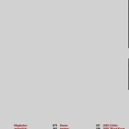
Mitglieder:
879
Heute:
187
|HBC|Oldie
-männlich:
404
gestern:
180
|HBC|BlackRacer