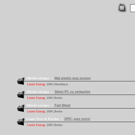
Allerlei witziges »
Mal wieder was posten
Letzter Eintrag:
|HBC|Metallipar
Allerlei witziges »
Silent PC zu verkaufen
Letzter Eintrag:
|HBC|Beelze
Allerlei witziges »
Fart Metal
Letzter Eintrag:
|HBC|Beelze
Game News & Patches »
EPIC, was sonst
Letzter Eintrag:
|HBC|Beelze