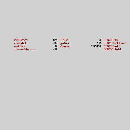
Mitglieder:
879
Heute:
30
|HBC|Oldie
-männlich:
404
gestern:
232
|HBC|BlackRacer
-weiblich:
36
Gesamt:
2115494
|HBC|Hauki
-unentschlossen:
439
|HBC|Gabriel