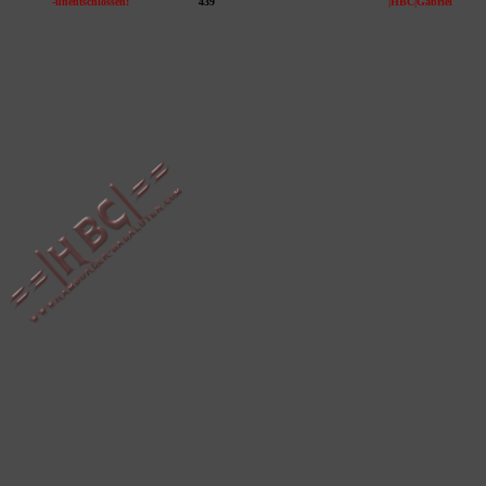
-unentschlossen:
439
|HBC|Gabriel