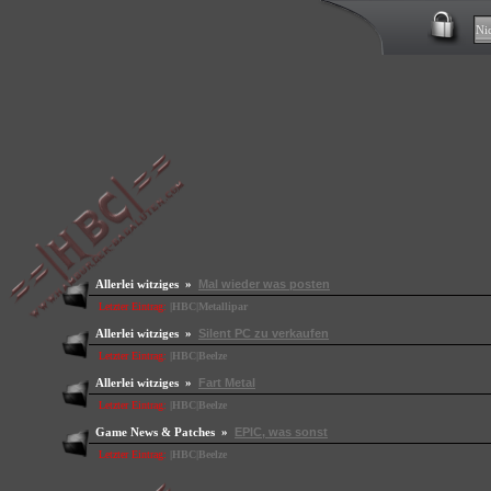
Allerlei witziges »
Mal wieder was posten
Letzter Eintrag:
|HBC|Metallipar
Allerlei witziges »
Silent PC zu verkaufen
Letzter Eintrag:
|HBC|Beelze
Allerlei witziges »
Fart Metal
Letzter Eintrag:
|HBC|Beelze
Game News & Patches »
EPIC, was sonst
Letzter Eintrag:
|HBC|Beelze