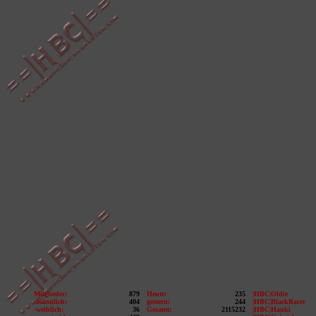
Mitglieder:
879
Heute:
235
|HBC|Oldie
-männlich:
404
gestern:
244
|HBC|BlackRacer
-weiblich:
36
Gesamt:
2115232
|HBC|Hauki