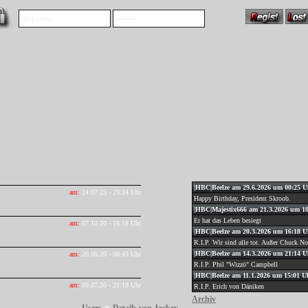
|HBC|Beelze am 29.6.2026 um 00:25 U
am:
24.07.23 - 23:34 Uhr
Happy Birthday, President Skroob.
|HBC|Majestix666 am 21.3.2026 um 1
Er hat das Leben besiegt
am:
07.10.20 - 16:18 Uhr
|HBC|Beelze am 20.3.2026 um 16:18 U
R.I.P. Wir sind alle tot. Außer Chuck Nor
|HBC|Beelze am 14.3.2026 um 21:14 U
am:
20.08.20 - 00:49 Uhr
R.I.P. Phil "Wizzö" Campbell
|HBC|Beelze am 11.1.2026 um 15:01 U
am:
09.07.20 - 21:18 Uhr
R.I.P. Erich von Däniken
Archiv
»