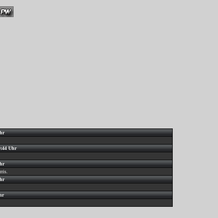
hr
0:44 Uhr
hr
ris.
hr
hr