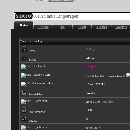
Users
Details von Jockey
STATUS
Kein Status Eingetragen
Daten
Forum
PC
Skill
Games
Awards
Daten zu : Jockey
Jockey
Name
offline
Status
Geschlecht
weiblich
Wohnort | Land
Leinfelden-Echterdingen (Stetten)
Geburtstag | Alter
17.04.1985 (41)
Widder
Sternzeichen
Bilderalbum
ansehen
(
)
keine Bilder
1925
Profilbesucher
0
Logins
Registriert seid:
09.09.2007