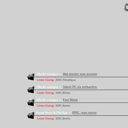
Allerlei witziges »
Mal wieder was posten
Letzter Eintrag:
|HBC|Metallipar
Allerlei witziges »
Silent PC zu verkaufen
Letzter Eintrag:
|HBC|Beelze
Allerlei witziges »
Fart Metal
Letzter Eintrag:
|HBC|Beelze
Game News & Patches »
EPIC, was sonst
Letzter Eintrag:
|HBC|Beelze