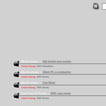
Allerlei witziges »
Mal wieder was posten
Letzter Eintrag:
|HBC|Metallipar
Allerlei witziges »
Silent PC zu verkaufen
Letzter Eintrag:
|HBC|Beelze
Allerlei witziges »
Fart Metal
Letzter Eintrag:
|HBC|Beelze
Game News & Patches »
EPIC, was sonst
Letzter Eintrag:
|HBC|Beelze