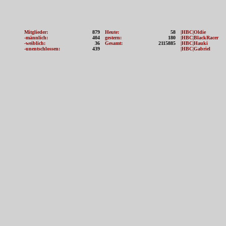
Mitglieder:
879
Heute:
58
|HBC|Oldie
-männlich:
404
gestern:
180
|HBC|BlackRacer
-weiblich:
36
Gesamt:
2115885
|HBC|Hauki
-unentschlossen:
439
|HBC|Gabriel