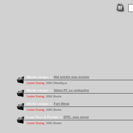
Allerlei witziges »
Mal wieder was posten
Letzter Eintrag:
|HBC|Metallipar
Allerlei witziges »
Silent PC zu verkaufen
Letzter Eintrag:
|HBC|Beelze
Allerlei witziges »
Fart Metal
Letzter Eintrag:
|HBC|Beelze
Game News & Patches »
EPIC, was sonst
Letzter Eintrag:
|HBC|Beelze