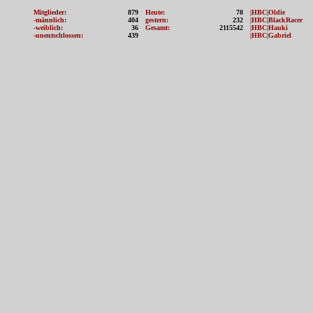
Mitglieder:
879
Heute:
78
|HBC|Oldie
-männlich:
404
gestern:
232
|HBC|BlackRacer
-weiblich:
36
Gesamt:
2115542
|HBC|Hauki
-unentschlossen:
439
|HBC|Gabriel