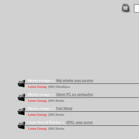
Allerlei witziges »
Mal wieder was posten
Letzter Eintrag:
|HBC|Metallipar
Allerlei witziges »
Silent PC zu verkaufen
Letzter Eintrag:
|HBC|Beelze
Allerlei witziges »
Fart Metal
Letzter Eintrag:
|HBC|Beelze
Game News & Patches »
EPIC, was sonst
Letzter Eintrag:
|HBC|Beelze