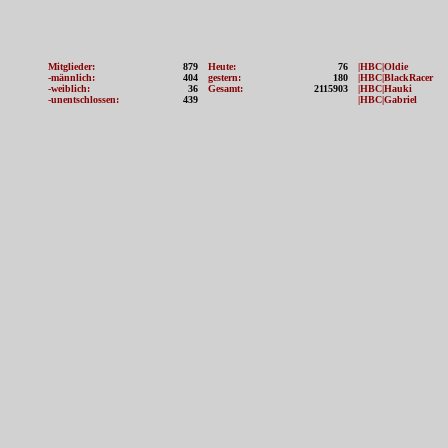
Mitglieder:
879
Heute:
76
|HBC|Oldie
-männlich:
404
gestern:
180
|HBC|BlackRacer
-weiblich:
36
Gesamt:
2115903
|HBC|Hauki
-unentschlossen:
439
|HBC|Gabriel