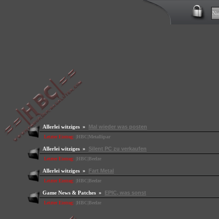
Allerlei witziges »
Mal wieder was posten
Letzter Eintrag:
|HBC|Metallipar
Allerlei witziges »
Silent PC zu verkaufen
Letzter Eintrag:
|HBC|Beelze
Allerlei witziges »
Fart Metal
Letzter Eintrag:
|HBC|Beelze
Game News & Patches »
EPIC, was sonst
Letzter Eintrag:
|HBC|Beelze