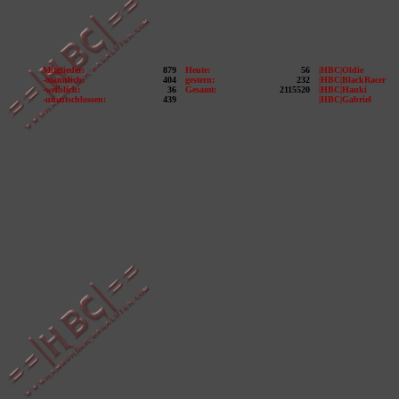
Mitglieder:
879
Heute:
56
|HBC|Oldie
-männlich:
404
gestern:
232
|HBC|BlackRacer
-weiblich:
36
Gesamt:
2115520
|HBC|Hauki
-unentschlossen:
439
|HBC|Gabriel