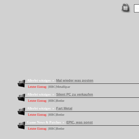
Allerlei witziges »
Mal wieder was posten
Letzter Eintrag:
|HBC|Metallipar
Allerlei witziges »
Silent PC zu verkaufen
Letzter Eintrag:
|HBC|Beelze
Allerlei witziges »
Fart Metal
Letzter Eintrag:
|HBC|Beelze
Game News & Patches »
EPIC, was sonst
Letzter Eintrag:
|HBC|Beelze