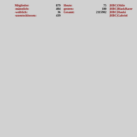
Mitglieder:
879
Heute:
75
|HBC|Oldie
-männlich:
404
gestern:
180
|HBC|BlackRacer
-weiblich:
36
Gesamt:
2115902
|HBC|Hauki
-unentschlossen:
439
|HBC|Gabriel