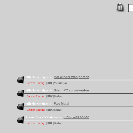
Allerlei witziges »
Mal wieder was posten
Letzter Eintrag:
|HBC|Metallipar
Allerlei witziges »
Silent PC zu verkaufen
Letzter Eintrag:
|HBC|Beelze
Allerlei witziges »
Fart Metal
Letzter Eintrag:
|HBC|Beelze
Game News & Patches »
EPIC, was sonst
Letzter Eintrag:
|HBC|Beelze