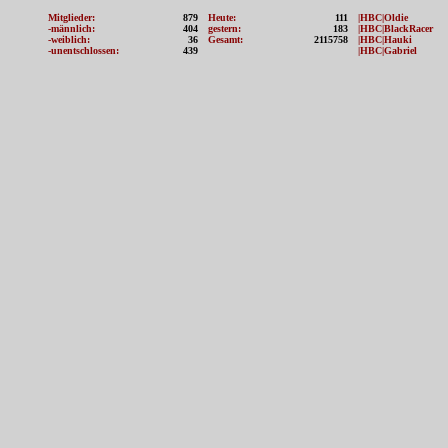
Mitglieder:
879
Heute:
111
|HBC|Oldie
-männlich:
404
gestern:
183
|HBC|BlackRacer
-weiblich:
36
Gesamt:
2115758
|HBC|Hauki
-unentschlossen:
439
|HBC|Gabriel