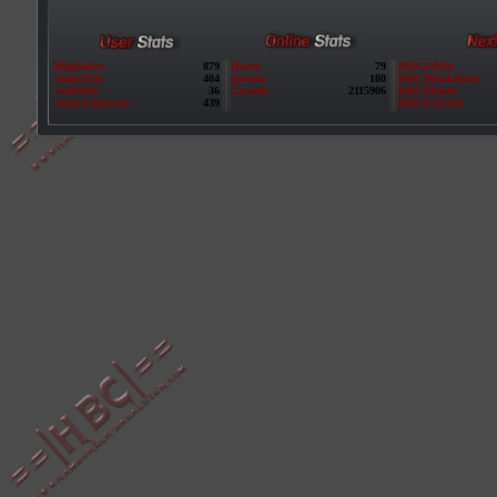
Mitglieder:
879
Heute:
79
|HBC|Oldie
-männlich:
404
gestern:
180
|HBC|BlackRacer
-weiblich:
36
Gesamt:
2115906
|HBC|Hauki
-unentschlossen:
439
|HBC|Gabriel