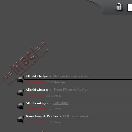
Allerlei witziges »
Mal wieder was posten
Letzter Eintrag:
|HBC|Metallipar
Allerlei witziges »
Silent PC zu verkaufen
Letzter Eintrag:
|HBC|Beelze
Allerlei witziges »
Fart Metal
Letzter Eintrag:
|HBC|Beelze
Game News & Patches »
EPIC, was sonst
Letzter Eintrag:
|HBC|Beelze