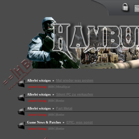
Allerlei witziges »
Mal wieder was posten
Letzter Eintrag:
|HBC|Metallipar
Allerlei witziges »
Silent PC zu verkaufen
Letzter Eintrag:
|HBC|Beelze
Allerlei witziges »
Fart Metal
Letzter Eintrag:
|HBC|Beelze
Game News & Patches »
EPIC, was sonst
Letzter Eintrag:
|HBC|Beelze