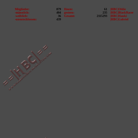
Mitglieder:
879
Heute:
61
|HBC|Oldie
-männlich:
404
gestern:
235
|HBC|BlackRacer
-weiblich:
36
Gesamt:
2115293
|HBC|Hauki
-unentschlossen:
439
|HBC|Gabriel